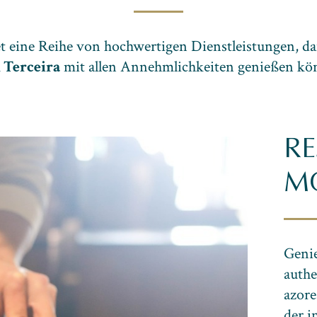
t eine Reihe von hochwertigen Dienstleistungen, d
l Terceira
mit allen Annehmlichkeiten genießen kö
R
MO
Genie
authe
azor
der i