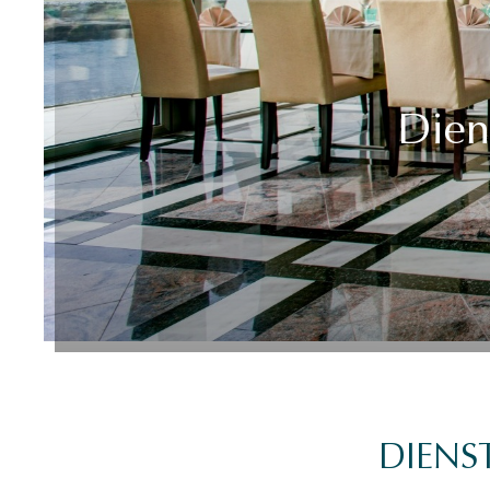
Dien
DIENS