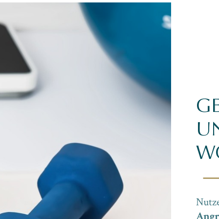
G
U
W
Nutze
Angr