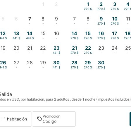
1
2
1
2
3
4
-
-
270 $
270 $
270 $
270 
5
6
7
8
9
7
8
9
10
11
-
-
-
-
-
-
-
270 $
270 $
-
12
13
14
15
16
14
15
16
17
18
441 $
441 $
441 $
-
-
270 $
270 $
270 $
270 $
270 
19
20
21
22
23
21
22
23
24
25
-
-
-
-
441 $
270 $
270 $
-
-
-
26
27
28
29
30
28
29
30
441 $
-
-
-
441 $
270 $
270 $
270 $
Salida
dos en USD, por habitación, para 2 adultos , desde 1 noche (Impuestos incluidos)
Promoción
 · 1 habitación