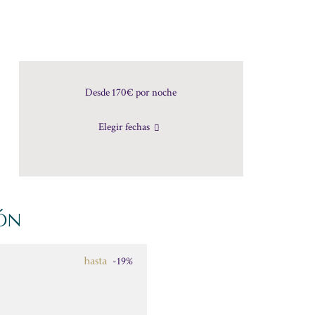
Desde 170€
por noche
Elegir fechas
IÓN
-19%
hasta