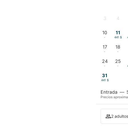
3
4
-
-
10
11
-
441 $
17
18
-
-
24
25
-
-
31
441 $
Entrada
—
Precios aproxima
2 adultos