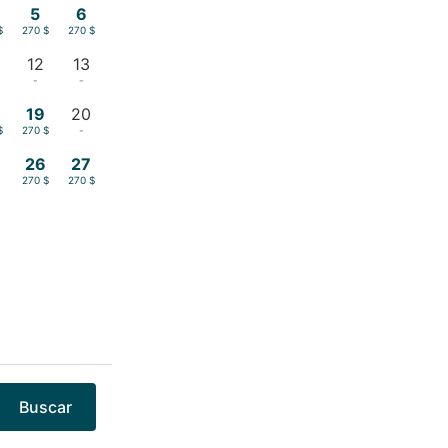
5
6
$
270 $
270 $
12
13
-
-
19
20
$
270 $
-
26
27
270 $
270 $
Buscar